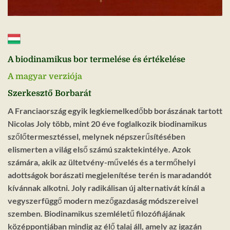
A biodinamikus bor termelése és értékelése
A magyar verziója
Szerkesztő Borbarát
A Franciaország egyik legkiemelkedőbb borászának tartott
Nicolas Joly több, mint 20 éve foglalkozik biodinamikus
szőlőtermesztéssel, melynek népszerűsítésében
elismerten a világ első számú szaktekintélye. Azok
számára, akik az ültetvény-művelés és a termőhelyi
adottságok borászati megjelenítése terén is maradandót
kívánnak alkotni. Joly radikálisan új alternativát kínál a
vegyszerfüggő modern mezőgazdaság módszereivel
szemben. Biodinamikus szemléletű filozófiájának
középpontjában mindig az élő talaj áll, amely az igazán