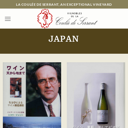
Passer
LA COULÉE DE SERRANT, AN EXCEPTIONAL VINEYARD
au
contenu
JAPAN
ワイン、葡萄、そしてビオデ